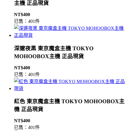
主機 正品現貨
NT$400
已售：401件
深邃夜黑 東京魔盒主機 TOKYO
MOHOOBOX主機 正品現貨
NT$400
已售：401件
紅色 東京魔盒主機 TOKYO MOHOOBOX主
機 正品現貨
NT$400
已售：401件