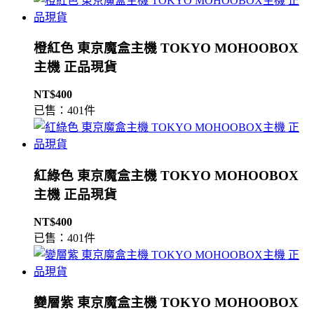
橙紅色 東京魔盒主機 TOKYO MOHOOBOX
主機 正品現貨
NT$400
已售：401件
紅綠色 東京魔盒主機 TOKYO MOHOOBOX
主機 正品現貨
NT$400
已售：401件
變層紫 東京魔盒主機 TOKYO MOHOOBOX