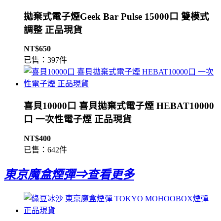
拋棄式電子煙Geek Bar Pulse 15000口 雙模式
調整 正品現貨
NT$650
已售：397件
喜貝10000口 喜貝拋棄式電子煙 HEBAT10000
口 一次性電子煙 正品現貨
NT$400
已售：642件
東京魔盒煙彈⇒查看更多