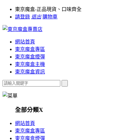
東京魔盒-正品現貨、口味齊全
請登錄
退出
購物車
網站首頁
東京魔盒專區
東京魔盒煙彈
東京魔盒主機
東京魔盒資訊
全部分類
X
網站首頁
東京魔盒專區
東京魔盒煙彈