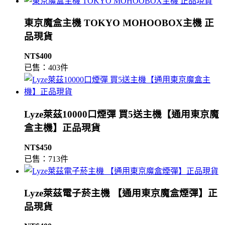
東京魔盒主機 TOKYO MOHOOBOX主機 正
品現貨
NT$400
已售：403件
Lyze萊茲10000口煙彈 買5送主機【通用東京魔
盒主機】正品現貨
NT$450
已售：713件
Lyze萊茲電子菸主機 【通用東京魔盒煙彈】正
品現貨