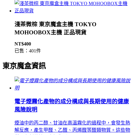
淺茶微棕 東京魔盒主機 TOKYO
MOHOOBOX主機 正品現貨
NT$400
已售：401件
東京魔盒資訊
電子煙霧化產物的成分構成與長期使用的健康
風險說明
煙油中的丙二醇、甘油在高溫霧化的過程中，會發生熱
解反應，產生甲醛、乙醛、丙烯醛等醛類物質。這些物