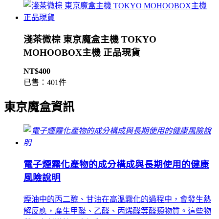
淺茶微棕 東京魔盒主機 TOKYO
MOHOOBOX主機 正品現貨
NT$400
已售：401件
東京魔盒資訊
電子煙霧化產物的成分構成與長期使用的健康
風險說明
煙油中的丙二醇、甘油在高溫霧化的過程中，會發生熱
解反應，產生甲醛、乙醛、丙烯醛等醛類物質。這些物