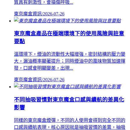
質具有刺激性，會損傷呼吸...
東京魔盒資訊/2026-07-26
東京魔盒產品在極端環境下的使用風險與註意
要點
溫環境下，煙油的流動性大幅增強，密封結構的壓力變
大，漏油概率顯著提升；同時煙油中的風味物質加速揮
發，口感會明顯變差，出現...
東京魔盒資訊/2026-07-26
不同抽吸習慣對東京魔盒口感與續航的差異化
影響
同樣的東京魔盒煙彈，不同的人使用會得到完全不同的
口感與續航表現，核心原因就是抽吸習慣的差異，抽吸