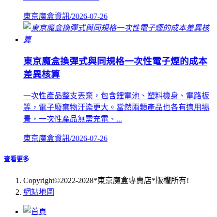
東京魔盒資訊/2026-07-26
東京魔盒換彈式與同規格一次性電子煙的成本
差異核算
一次性產品整支丟棄，包含鋰電池、塑料機身、電路板
等，電子廢棄物汙染更大。當然兩類產品也各有適用場
景，一次性產品無需充電、...
東京魔盒資訊/2026-07-26
查看更多
Copyright©2022-2028*東京魔盒專賣店*版權所有!
網站地圖