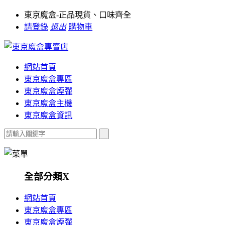
東京魔盒-正品現貨、口味齊全
請登錄
退出
購物車
網站首頁
東京魔盒專區
東京魔盒煙彈
東京魔盒主機
東京魔盒資訊
全部分類
X
網站首頁
東京魔盒專區
東京魔盒煙彈