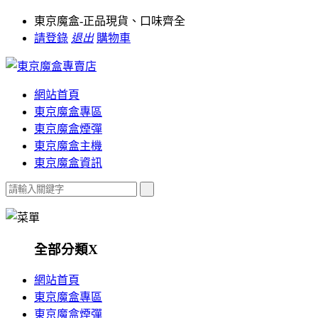
東京魔盒-正品現貨、口味齊全
請登錄
退出
購物車
網站首頁
東京魔盒專區
東京魔盒煙彈
東京魔盒主機
東京魔盒資訊
全部分類
X
網站首頁
東京魔盒專區
東京魔盒煙彈