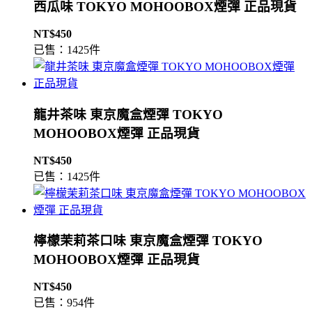
西瓜味 TOKYO MOHOOBOX煙彈 正品現貨
NT$450
已售：1425件
龍井茶味 東京魔盒煙彈 TOKYO
MOHOOBOX煙彈 正品現貨
NT$450
已售：1425件
檸檬茉莉茶口味 東京魔盒煙彈 TOKYO
MOHOOBOX煙彈 正品現貨
NT$450
已售：954件