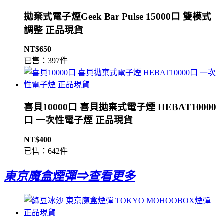
拋棄式電子煙Geek Bar Pulse 15000口 雙模式
調整 正品現貨
NT$650
已售：397件
喜貝10000口 喜貝拋棄式電子煙 HEBAT10000
口 一次性電子煙 正品現貨
NT$400
已售：642件
東京魔盒煙彈⇒查看更多