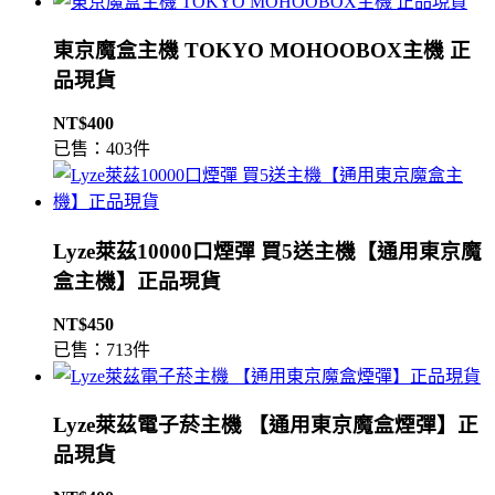
東京魔盒主機 TOKYO MOHOOBOX主機 正
品現貨
NT$400
已售：403件
Lyze萊茲10000口煙彈 買5送主機【通用東京魔
盒主機】正品現貨
NT$450
已售：713件
Lyze萊茲電子菸主機 【通用東京魔盒煙彈】正
品現貨