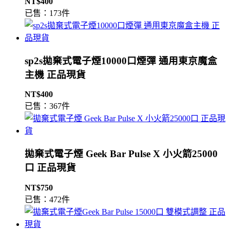
NT$400
已售：173件
sp2s拋棄式電子煙10000口煙彈 通用東京魔盒
主機 正品現貨
NT$400
已售：367件
拋棄式電子煙 Geek Bar Pulse X 小火箭25000
口 正品現貨
NT$750
已售：472件