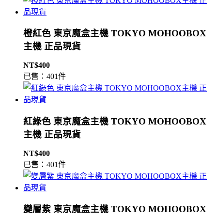
橙紅色 東京魔盒主機 TOKYO MOHOOBOX
主機 正品現貨
NT$400
已售：401件
紅綠色 東京魔盒主機 TOKYO MOHOOBOX
主機 正品現貨
NT$400
已售：401件
變層紫 東京魔盒主機 TOKYO MOHOOBOX