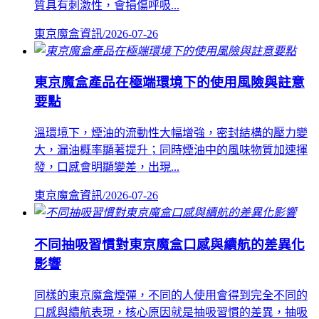
質具有刺激性，會損傷呼吸...
東京魔盒資訊/2026-07-26
東京魔盒產品在極端環境下的使用風險與註意
要點
溫環境下，煙油的流動性大幅增強，密封結構的壓力變
大，漏油概率顯著提升；同時煙油中的風味物質加速揮
發，口感會明顯變差，出現...
東京魔盒資訊/2026-07-26
不同抽吸習慣對東京魔盒口感與續航的差異化
影響
同樣的東京魔盒煙彈，不同的人使用會得到完全不同的
口感與續航表現，核心原因就是抽吸習慣的差異，抽吸