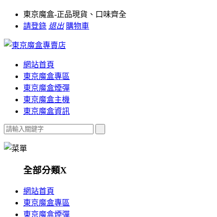
東京魔盒-正品現貨、口味齊全
請登錄
退出
購物車
網站首頁
東京魔盒專區
東京魔盒煙彈
東京魔盒主機
東京魔盒資訊
全部分類
X
網站首頁
東京魔盒專區
東京魔盒煙彈