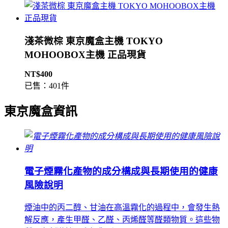
淺茶微棕 東京魔盒主機 TOKYO
MOHOOBOX主機 正品現貨
NT$400
已售：401件
東京魔盒資訊
電子煙霧化產物的成分構成與長期使用的健康
風險說明
煙油中的丙二醇、甘油在高溫霧化的過程中，會發生熱
解反應，產生甲醛、乙醛、丙烯醛等醛類物質。這些物