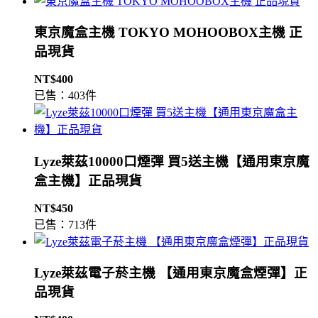
東京魔盒主機 TOKYO MOHOOBOX主機 正
品現貨
NT$400
已售：403件
Lyze萊茲10000口煙彈 買5送主機【通用東京魔
盒主機】正品現貨
NT$450
已售：713件
Lyze萊茲電子菸主機 【通用東京魔盒煙彈】正
品現貨