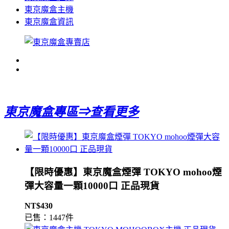
東京魔盒主機
東京魔盒資訊
東京魔盒專區⇒查看更多
【限時優惠】東京魔盒煙彈 TOKYO mohoo煙
彈大容量一顆10000口 正品現貨
NT$430
已售：1447件