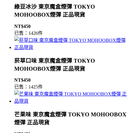
綠豆冰沙 東京魔盒煙彈 TOKYO
MOHOOBOX煙彈 正品現貨
NT$450
已售：1426件
菸草口味 東京魔盒煙彈 TOKYO
MOHOOBOX煙彈 正品現貨
NT$450
已售：1425件
芒果味 東京魔盒煙彈 TOKYO MOHOOBOX
煙彈 正品現貨